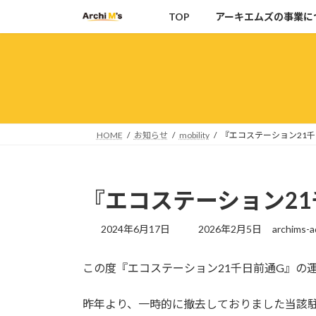
コ
ナ
TOP
アーキエムズの事業に
ン
ビ
テ
ゲ
ン
ー
ツ
シ
へ
ョ
ス
ン
キ
に
HOME
お知らせ
mobility
『エコステーション21
ッ
移
プ
動
『エコステーション2
最
2024年6月17日
2026年2月5日
archims-a
終
更
この度『エコステーション21千日前通G』の
新
日
時
昨年より、一時的に撤去しておりました当該
: