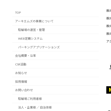
株
TOP
株
アーキエムズの事業について
株
駐輪場の運営・管理
株
WEB定期システム
ア
パーキングアプリケーションズ
会社概要・沿革
CSR活動
お知らせ
採用情報
お問い合わせ
駐輪場ご利用者様
法人・企業様 ／ 自治体様