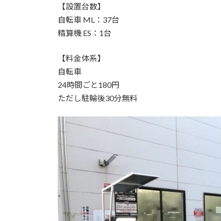
【設置台数】
自転車 ML：37台
精算機 ES：1台
【料金体系】
自転車
24時間ごと180円
ただし駐輪後30分無料