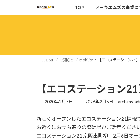
コ
ナ
TOP
アーキエムズの事業に
ン
ビ
テ
ゲ
ン
ー
ツ
シ
へ
ョ
ス
ン
キ
に
HOME
お知らせ
mobility
【エコステーション21
ッ
移
プ
動
【エコステーション2
最
2020年2月7日
2026年2月5日
archims-ad
終
更
新しくオープンしたエコステーション21情報
新
日
お近くにお立ち寄りの際はぜひご活用くださ
時
エコステーション21 京阪出町柳 2月6日オー
: