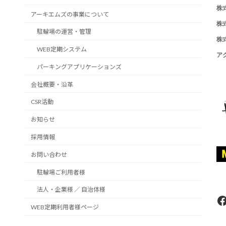
株
アーキエムズの事業について
株
駐輪場の運営・管理
株
WEB定期システム
ア
パーキングアプリケーションズ
会社概要・沿革
CSR活動
お知らせ
採用情報
お問い合わせ
駐輪場ご利用者様
法人・企業様 ／ 自治体様
F
WEB定期利用者様ページ