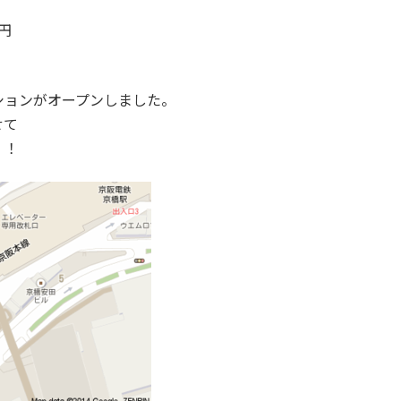
円
ションがオープンしました。
せて
！！