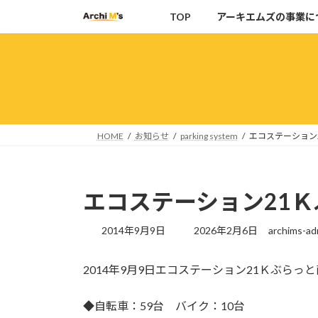
コ
ナ
TOP
アーキエムズの事業に
ン
ビ
テ
ゲ
ン
ー
ツ
シ
へ
ョ
ス
ン
キ
に
HOME
お知らせ
parking system
エコステーション
ッ
移
プ
動
エコステーション21
最
2014年9月9日
2026年2月6日
archims-ad
終
更
2014年9月9日エコステーション21Ｋぶら
新
日
時
◆自転車：59台 バイク：10台
: