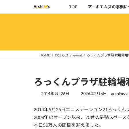
コ
ナ
TOP
アーキエムズの事業に
ン
ビ
テ
ゲ
ン
ー
ツ
シ
へ
ョ
ス
ン
キ
に
HOME
お知らせ
event
ろっくんプラザ駐輪場利用
ッ
移
プ
動
ろっくんプラザ駐輪場
最
2014年9月26日
2026年2月6日
archims-a
終
更
2014年9月26日エコステーション21ろっく
新
日
2008年のオープン以来、70台の駐輪スペー
時
本日50万人の節目を迎えました。
: