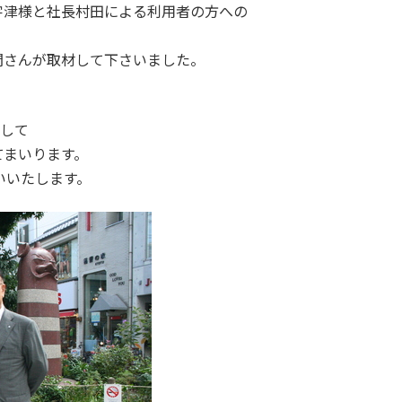
宇津様と社長村田による利用者の方への
聞さんが取材して下さいました。
指して
てまいります。
いいたします。