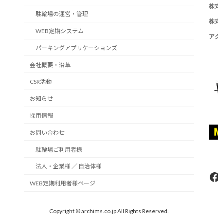
株
駐輪場の運営・管理
株
WEB定期システム
ア
パーキングアプリケーションズ
会社概要・沿革
CSR活動
お知らせ
採用情報
お問い合わせ
駐輪場ご利用者様
法人・企業様 ／ 自治体様
F
WEB定期利用者様ページ
Copyright © archims.co.jp All Rights Reserved.