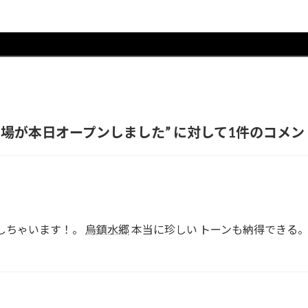
輪場が本日オープンしました
” に対して1件のコメ
探しちゃいます！。
烏鎮水郷
本当に珍しい トーンも納得できる