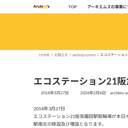
コ
ナ
TOP
アーキエムズの事業に
ン
ビ
テ
ゲ
ン
ー
ツ
シ
へ
ョ
ス
ン
キ
に
HOME
お知らせ
parking system
エコステーション
ッ
移
プ
動
エコステーション21
最
2014年3月27日
2026年2月6日
archims-a
終
更
2014年3月27日
新
日
エコステーション21阪急園田駅駐輪場が本日
時
駅南北の移設及び増設となります。
: